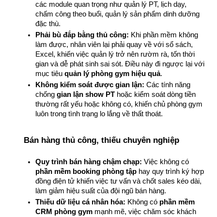
các module quan trọng như quản lý PT, lịch dạy, 
chấm công theo buổi, quản lý sản phẩm dinh dưỡng 
đặc thù.
Phải bù đắp bằng thủ công:
 Khi phần mềm không 
làm được, nhân viên lại phải quay về với sổ sách, 
Excel, khiến việc quản lý trở nên rườm rà, tốn thời 
gian và dễ phát sinh sai sót. Điều này đi ngược lại với 
mục tiêu 
quản lý phòng gym hiệu quả
.
Không kiểm soát được gian lận:
 Các tính năng 
chống 
gian lận show PT
 hoặc kiểm soát dòng tiền 
thường rất yếu hoặc không có, khiến chủ phòng gym 
luôn trong tình trạng lo lắng về thất thoát.
Bán hàng thủ công, thiếu chuyên nghiệp
Quy trình bán hàng chậm chạp:
 Việc không có 
phần mềm booking phòng tập
 hay quy trình ký hợp 
đồng điện tử khiến việc tư vấn và chốt sales kéo dài, 
làm giảm hiệu suất của đội ngũ bán hàng.
Thiếu dữ liệu cá nhân hóa:
 Không có 
phần mềm 
CRM phòng gym
 mạnh mẽ, việc chăm sóc khách 