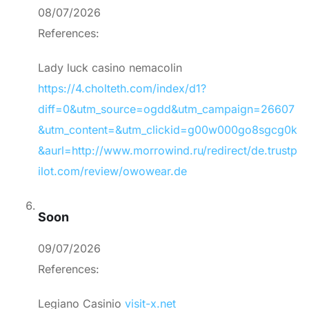
08/07/2026
References:
Lady luck casino nemacolin
https://4.cholteth.com/index/d1?
diff=0&utm_source=ogdd&utm_campaign=26607
&utm_content=&utm_clickid=g00w000go8sgcg0k
&aurl=http://www.morrowind.ru/redirect/de.trustp
ilot.com/review/owowear.de
Soon
09/07/2026
References:
Legiano Casinio
visit-x.net