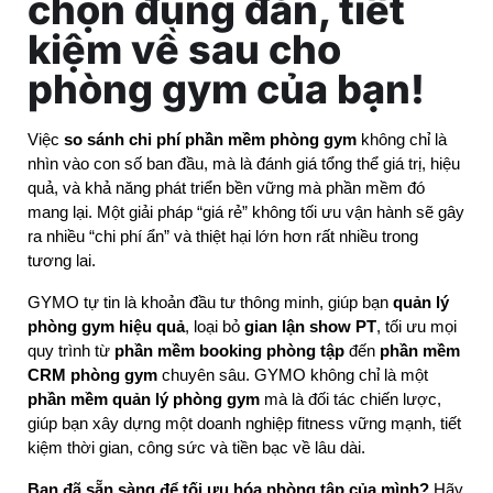
chọn đúng đắn, tiết
kiệm về sau cho
phòng gym của bạn!
Việc 
so sánh chi phí phần mềm phòng gym
 không chỉ là 
nhìn vào con số ban đầu, mà là đánh giá tổng thể giá trị, hiệu 
quả, và khả năng phát triển bền vững mà phần mềm đó 
mang lại. Một giải pháp “giá rẻ” không tối ưu vận hành sẽ gây 
ra nhiều “chi phí ẩn” và thiệt hại lớn hơn rất nhiều trong 
tương lai.
GYMO tự tin là khoản đầu tư thông minh, giúp bạn 
quản lý 
phòng gym hiệu quả
, loại bỏ 
gian lận show PT
, tối ưu mọi 
quy trình từ 
phần mềm booking phòng tập
 đến 
phần mềm 
CRM phòng gym
 chuyên sâu. GYMO không chỉ là một 
phần mềm quản lý phòng gym
 mà là đối tác chiến lược, 
giúp bạn xây dựng một doanh nghiệp fitness vững mạnh, tiết 
kiệm thời gian, công sức và tiền bạc về lâu dài.
Bạn đã sẵn sàng để tối ưu hóa phòng tập của mình? 
Hãy 