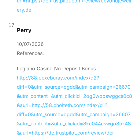
url=https://de.trustpilot.com/review/beyondjewell
ery.de
Perry
10/07/2026
References:
Legiano Casino No Deposit Bonus
http://88.pexeburay.com/index/d2?
diff=0&utm_source=ogdd&utm_campaign=26670
&utm_content=&utm_clickid=2og0wooswggcs0c8
&aurl=http://58.cholteth.com/index/d1?
diff=0&utm_source=ogdd&utm_campaign=26607
&utm_content=&utm_clickid=8kc044cswgo8ok48
&aurl=https://de.trustpilot.com/review/der-