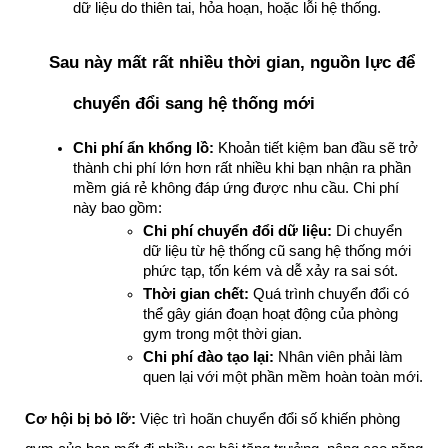
dữ liệu do thiên tai, hỏa hoạn, hoặc lỗi hệ thống.
Sau này mất rất nhiều thời gian, nguồn lực để 
chuyển đổi sang hệ thống mới
Chi phí ẩn khổng lồ:
 Khoản tiết kiệm ban đầu sẽ trở 
thành chi phí lớn hơn rất nhiều khi bạn nhận ra phần 
mềm giá rẻ không đáp ứng được nhu cầu. Chi phí 
này bao gồm:
Chi phí chuyển đổi dữ liệu:
 Di chuyển 
dữ liệu từ hệ thống cũ sang hệ thống mới 
phức tạp, tốn kém và dễ xảy ra sai sót.
Thời gian chết:
 Quá trình chuyển đổi có 
thể gây gián đoạn hoạt động của phòng 
gym trong một thời gian.
Chi phí đào tạo lại:
 Nhân viên phải làm 
quen lại với một phần mềm hoàn toàn mới.
Cơ hội bị bỏ lỡ:
Việc trì hoãn chuyển đổi số khiến phòng