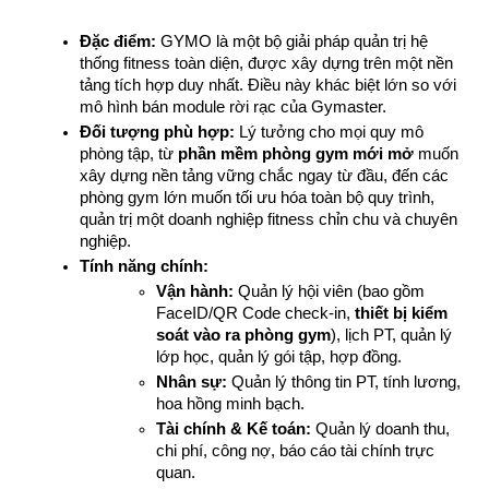
Đặc điểm:
 GYMO là một bộ giải pháp quản trị hệ 
thống fitness toàn diện, được xây dựng trên một nền 
tảng tích hợp duy nhất. Điều này khác biệt lớn so với 
mô hình bán module rời rạc của Gymaster.
Đối tượng phù hợp:
 Lý tưởng cho mọi quy mô 
phòng tập, từ 
phần mềm phòng gym mới mở
 muốn 
xây dựng nền tảng vững chắc ngay từ đầu, đến các 
phòng gym lớn muốn tối ưu hóa toàn bộ quy trình, 
quản trị một doanh nghiệp fitness chỉn chu và chuyên 
nghiệp.
Tính năng chính:
Vận hành:
 Quản lý hội viên (bao gồm 
FaceID/QR Code check-in, 
thiết bị kiểm 
soát vào ra phòng gym
), lịch PT, quản lý 
lớp học, quản lý gói tập, hợp đồng.
Nhân sự:
 Quản lý thông tin PT, tính lương, 
hoa hồng minh bạch.
Tài chính & Kế toán:
 Quản lý doanh thu, 
chi phí, công nợ, báo cáo tài chính trực 
quan.