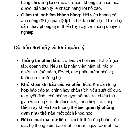
hàng chỉ dừng lại ở mức cơ bản, không cá nhân hóa 
được, dẫn đến tỷ lệ khách hàng rời bỏ cao.
Giảm trải nghiệm khách hàng:
 Hội viên không có 
app riêng để tự quản lý lịch, check-in tiện lợi, khiến họ 
cảm thấy phòng gym thiếu hiện đại và không chuyên 
nghiệp.
Dữ liệu đứt gãy và khó quản lý
Thông tin phân tán:
 Dữ liệu về hội viên, lịch sử gói 
tập, doanh thu, hiệu suất nhân viên nằm rải rác ở 
nhiều nơi (sổ sách, Excel, các phần mềm nhỏ lẻ), 
không có sự đồng bộ.
Khó khăn khi báo cáo và phân tích:
 Khi cần tổng 
hợp báo cáo tài chính hay phân tích hiệu suất để đưa 
ra quyết định, chủ phòng gym sẽ mất rất nhiều thời 
gian và công sức để đối chiếu, tổng hợp thủ công. 
Điều này khiến bạn không thể biết 
quản lý phòng 
gym như thế nào
 một cách khoa học.
Rủi ro mất mát dữ liệu:
 Lưu trữ thủ công hoặc trên 
các hệ thống kém bảo mật tiềm ẩn nguy cơ mất mát 