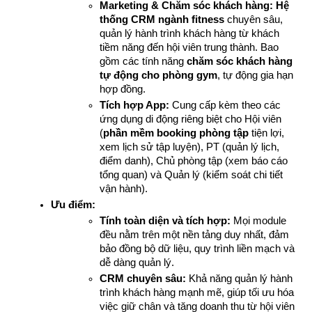
Marketing & Chăm sóc khách hàng:
Hệ 
thống CRM ngành fitness
 chuyên sâu, 
quản lý hành trình khách hàng từ khách 
tiềm năng đến hội viên trung thành. Bao 
gồm các tính năng 
chăm sóc khách hàng 
tự động cho phòng gym
, tự động gia hạn 
hợp đồng.
Tích hợp App:
 Cung cấp kèm theo các 
ứng dụng di động riêng biệt cho Hội viên 
(
phần mềm booking phòng tập
 tiện lợi, 
xem lịch sử tập luyện), PT (quản lý lịch, 
điểm danh), Chủ phòng tập (xem báo cáo 
tổng quan) và Quản lý (kiểm soát chi tiết 
vận hành).
Ưu điểm:
Tính toàn diện và tích hợp:
 Mọi module 
đều nằm trên một nền tảng duy nhất, đảm 
bảo đồng bộ dữ liệu, quy trình liền mạch và 
dễ dàng quản lý.
CRM chuyên sâu:
 Khả năng quản lý hành 
trình khách hàng mạnh mẽ, giúp tối ưu hóa 
việc giữ chân và tăng doanh thu từ hội viên 