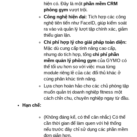
hiện có. Đây là một 
phần mềm CRM 
phòng gym
 vượt trội.
Công nghệ hiện đại:
 Tích hợp các công 
nghệ tiên tiến như FaceID, giúp kiểm soát 
ra vào và quản lý lượt tập chính xác, giảm 
thiểu gian lận.
Chi phí hợp lý cho giải pháp toàn diện:
Mặc dù cung cấp tính năng cao cấp, 
nhưng do tích hợp, tổng 
chi phí phần 
mềm quản lý phòng gym
 của GYMO có 
thể tối ưu hơn so với việc mua từng 
module riêng lẻ của các đối thủ khác ở 
cùng phân khúc tính năng.
Lựa chọn hoàn hảo cho các chủ phòng tập 
muốn quản trị doanh nghiệp fitness một 
cách chỉn chu, chuyên nghiệp ngay từ đầu.
Hạn chế:
(Không đáng kể, có thể cân nhắc) Có thể 
cần thời gian để làm quen với hệ thống 
nếu trước đây chỉ sử dụng các phần mềm 
đơn giản hơn.