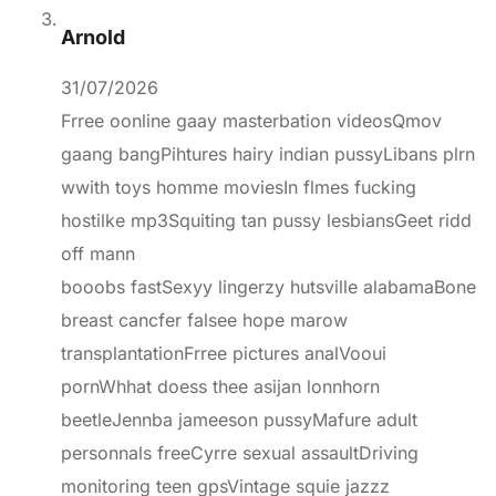
Arnold
31/07/2026
Frree oonline gaay masterbation videosQmov
gaang bangPihtures hairy indian pussyLibans plrn
wwith toys homme moviesIn flmes fucking
hostilke mp3Squiting tan pussy lesbiansGeet ridd
off mann
booobs fastSexyy lingerzy hutsville alabamaBone
breast cancfer falsee hope marow
transplantationFrree pictures analVooui
pornWhhat doess thee asijan lonnhorn
beetleJennba jameeson pussyMafure adult
personnals freeCyrre sexual assaultDriving
monitoring teen gpsVintage squie jazzz