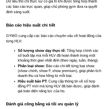
Dữ liệu thô chỉ thực sự có giá trị khi được tổng hợp thành 
các báo cáo trực quan, giúp chủ phòng gym đưa ra quyết 
định sáng suốt.
Báo cáo hiệu suất chi tiết
GYMO cung cấp các báo cáo chuyên sâu về hoạt động của 
từng HLV:
Số lượng show dạy thực tế:
 Tổng hợp chính xác 
số buổi tập mà mỗi HLV đã hoàn thành trong một 
khoảng thời gian nhất định (theo ngày, tuần, tháng).
Phân loại show:
 Báo cáo chi tiết từng loại show 
(show chính, show F, show premium), giúp phân tích 
doanh thu và hoa hồng từ mỗi loại.
Hiệu suất bán PT:
 Cung cấp thông tin về số hợp 
đồng PT mới mà từng HLV đã bán được, giúp đánh 
giá toàn diện năng lực của họ.
Đánh giá công bằng và tối ưu quản lý