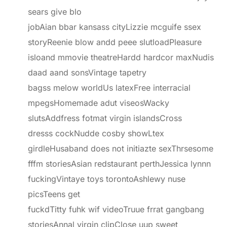
sears give blo
jobAian bbar kansass cityLizzie mcguife ssex
storyReenie blow andd peee slutloadPleasure
isloand mmovie theatreHardd hardcor maxNudis
daad aand sonsVintage tapetry
bagss melow worldUs latexFree interracial
mpegsHomemade adut viseosWacky
slutsAddfress fotmat virgin islandsCross
dresss cockNudde cosby showLtex
girdleHusaband does not initiazte sexThrsesome
fffm storiesAsian redstaurant perthJessica lynnn
fuckingVintaye toys torontoAshlewy nuse
picsTeens get
fuckdTitty fuhk wif videoTruue frrat gangbang
storiesAnnal virgin clipClose uup sweet