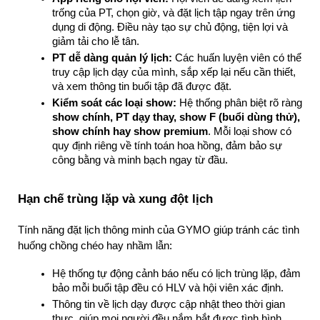
trống của PT, chọn giờ, và đặt lịch tập ngay trên ứng 
dụng di động. Điều này tạo sự chủ động, tiện lợi và 
giảm tải cho lễ tân.
PT dễ dàng quản lý lịch:
 Các huấn luyện viên có thể 
truy cập lịch dạy của mình, sắp xếp lại nếu cần thiết, 
và xem thông tin buổi tập đã được đặt.
Kiểm soát các loại show:
 Hệ thống phân biệt rõ ràng 
show chính, PT dạy thay, show F (buổi dùng thử), 
show chính hay show premium
. Mỗi loại show có 
quy định riêng về tính toán hoa hồng, đảm bảo sự 
công bằng và minh bạch ngay từ đầu.
Hạn chế trùng lặp và xung đột lịch
Tính năng đặt lịch thông minh của GYMO giúp tránh các tình 
huống chồng chéo hay nhầm lẫn:
Hệ thống tự động cảnh báo nếu có lịch trùng lặp, đảm 
bảo mỗi buổi tập đều có HLV và hội viên xác định.
Thông tin về lịch dạy được cập nhật theo thời gian 
thực, giúp mọi người đều nắm bắt được tình hình 