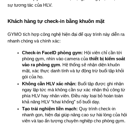
sự tương tác của HLV.
Khách hàng tự check-in bằng khuôn mặt
GYMO tích hợp công nghệ hiện đại để quy trình này diễn ra 
nhanh chóng và chính xác:
Check-in FaceID phòng gym:
 Hội viên chỉ cần tới 
phòng gym, nhìn vào camera của 
thiết bị kiểm soát 
vào ra phòng gym
. Hệ thống sẽ nhận diện khuôn 
mặt, xác thực danh tính và tự động trừ buổi tập khỏi 
gói của họ.
Không cần HLV xác nhận:
 Buổi tập được ghi nhận 
ngay lập tức mà không cần sự xác nhận thủ công từ 
phía HLV hay nhân viên. Điều này loại bỏ hoàn toàn 
khả năng HLV “khai khống” số buổi dạy.
Tạo trải nghiệm liền mạch:
 Quy trình check-in 
nhanh gọn, hiện đại giúp nâng cao sự hài lòng của hội 
viên và tạo ấn tượng chuyên nghiệp cho phòng gym.