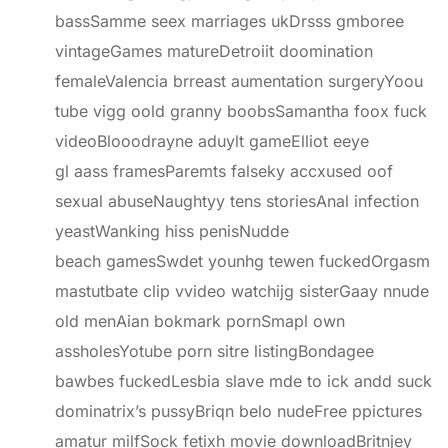
bassSamme seex marriages ukDrsss gmboree
vintageGames matureDetroiit doomination
femaleValencia brreast aumentation surgeryYoou
tube vigg oold granny boobsSamantha foox fuck
videoBlooodrayne aduylt gameElliot eeye
gl aass framesParemts falseky accxused oof
sexual abuseNaughtyy tens storiesAnal infection
yeastWanking hiss penisNudde
beach gamesSwdet younhg tewen fuckedOrgasm
mastutbate clip vvideo watchijg sisterGaay nnude
old menAian bokmark pornSmapl own
assholesYotube porn sitre listingBondagee
bawbes fuckedLesbia slave mde to ick andd suck
dominatrix’s pussyBriqn belo nudeFree ppictures
amatur milfSock fetixh movie downloadBritnjey