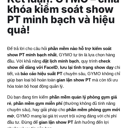
khóa kiểm soát show
PT minh bạch và hiệu
quả!
Để trả lời cho câu hỏi 
phần mềm nào hỗ trợ kiểm soát 
show PT minh bạch nhất
, GYMO tự tin là lựa chọn hàng 
đầu. Với khả năng 
đặt lịch minh bạch
, quy trình 
check 
show dễ dàng với FaceID
, 
lưu lại tình trạng show dạy
 chi 
tiết, và 
báo cáo hiệu suất PT
 chuyên sâu, GYMO không chỉ 
giúp bạn loại bỏ hoàn toàn 
gian lận show PT
 mà còn tối ưu 
hóa toàn bộ hoạt động quản lý.
Dù bạn đang tìm kiếm 
phần mềm quản lý phòng gym giá 
rẻ
, 
phần mềm gym miễn phí
 (thường không đủ tính năng 
chuyên sâu), hay giải pháp cho 
phần mềm phòng gym mới 
mở
, GYMO mang lại giá trị vượt trội xứng đáng với chi phí 
đầu tư. Đừng để 
gian lận show PT
 ảnh hưởng đến lợi 