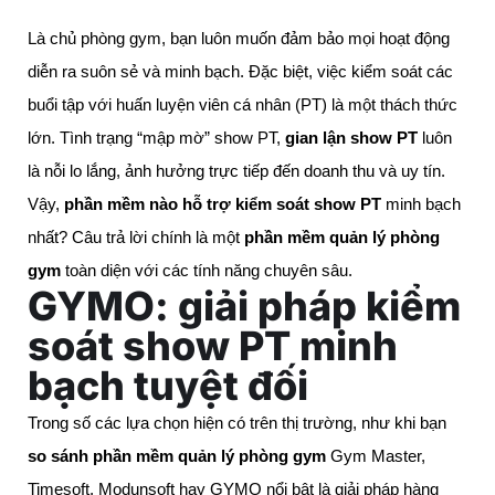
Là chủ phòng gym, bạn luôn muốn đảm bảo mọi hoạt động
diễn ra suôn sẻ và minh bạch. Đặc biệt, việc kiểm soát các
buổi tập với huấn luyện viên cá nhân (PT) là một thách thức
lớn. Tình trạng “mập mờ” show PT,
gian lận show PT
luôn
là nỗi lo lắng, ảnh hưởng trực tiếp đến doanh thu và uy tín.
Vậy,
phần mềm nào hỗ trợ kiểm soát show PT
minh bạch
nhất? Câu trả lời chính là một
phần mềm quản lý phòng
gym
toàn diện với các tính năng chuyên sâu.
GYMO: giải pháp kiểm
soát show PT minh
bạch tuyệt đối
Trong số các lựa chọn hiện có trên thị trường, như khi bạn
so sánh phần mềm quản lý phòng gym
Gym Master,
Timesoft, Modunsoft hay GYMO nổi bật là giải pháp hàng