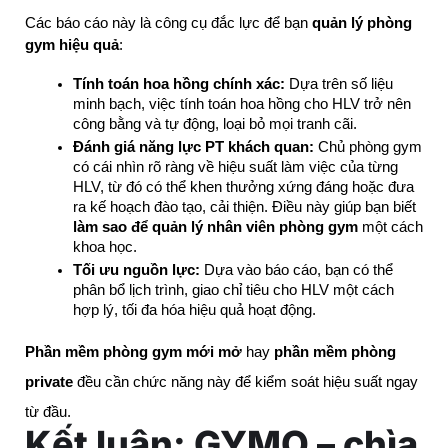
Các báo cáo này là công cụ đắc lực để bạn 
quản lý phòng 
gym hiệu quả
:
Tính toán hoa hồng chính xác:
 Dựa trên số liệu 
minh bạch, việc tính toán hoa hồng cho HLV trở nên 
công bằng và tự động, loại bỏ mọi tranh cãi.
Đánh giá năng lực PT khách quan:
 Chủ phòng gym 
có cái nhìn rõ ràng về hiệu suất làm việc của từng 
HLV, từ đó có thể khen thưởng xứng đáng hoặc đưa 
ra kế hoạch đào tạo, cải thiện. Điều này giúp bạn biết 
làm sao để quản lý nhân viên phòng gym
 một cách 
khoa học.
Tối ưu nguồn lực:
 Dựa vào báo cáo, bạn có thể 
phân bổ lịch trình, giao chỉ tiêu cho HLV một cách 
hợp lý, tối đa hóa hiệu quả hoạt động.
Phần mềm phòng gym mới mở
hay
phần mềm phòng
private
đều cần chức năng này để kiểm soát hiệu suất ngay
từ đầu.
Kết luận: GYMO – chìa