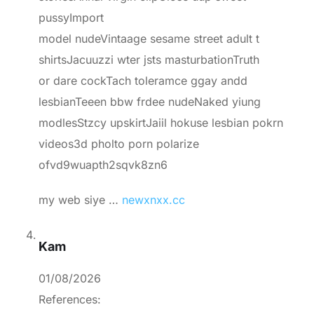
pussyImport
model nudeVintaage sesame street adult t
shirtsJacuuzzi wter jsts masturbationTruth
or dare cockTach toleramce ggay andd
lesbianTeeen bbw frdee nudeNaked yiung
modlesStzcy upskirtJaiil hokuse lesbian pokrn
videos3d pholto porn polarize
ofvd9wuapth2sqvk8zn6
my web siye …
newxnxx.cc
Kam
01/08/2026
References: