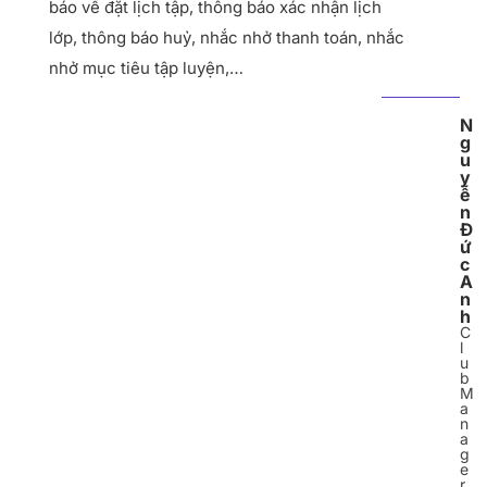
báo về đặt lịch tập, thông báo xác nhận lịch
lớp, thông báo huỷ, nhắc nhở thanh toán, nhắc
nhở mục tiêu tập luyện,…
N
g
u
y
ễ
n
Đ
ứ
c
A
n
h
C
l
u
b
M
a
n
a
g
e
r