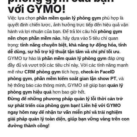
với GYMO!
Việc lựa chọn 
phần mềm quản lý phòng gym
 phù hợp là 
quyết định chiến lược, ảnh hưởng trực tiếp đến hiệu quả vận 
hành và lợi nhuận của bạn. Để trả lời câu hỏi 
phòng gym 
nên chọn phần mềm nào
, hãy dựa vào 5 tiêu chí quan 
trọng: 
tính năng chuyên biệt, khả năng tự động hóa, tính 
dễ dùng, sự hỗ trợ kỹ thuật tận tâm và chi phí tối ưu
.
GYMO tự hào là 
phần mềm quản lý phòng gym
 đáp ứng 
đầy đủ và vượt trội các tiêu chí này. Với các tính năng mạnh 
mẽ như 
CRM phòng gym
 tích hợp, 
check-in FaceID 
phòng gym
, 
phần mềm kiểm soát gian lận show PT
, và 
hệ thống báo cáo thông minh, GYMO sẽ giúp bạn 
quản lý 
phòng gym hiệu quả
 hơn bao giờ hết.
Đừng để những phương pháp quản lý lỗi thời cản trở 
sự phát triển của phòng gym bạn! Liên hệ với GYMO 
ngay hôm nay để nhận tư vấn miễn phí và trải nghiệm 
giải pháp quản lý toàn diện, giúp bạn vững vàng trên con 
đường thành công!