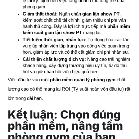
lệ tái ký. định đến việc tăng doanh thu tổng thể của 
phòng gym.
Giảm thất thoát:
 Ngăn chặn 
gian lận show PT
, 
kiểm soát chặt chẽ tài chính, giảm thiểu chi phí vận 
hành thủ công. Đây là lợi ích trực tiếp mà 
phần mềm 
kiểm soát gian lận show PT
 mang lại.
Tiết kiệm thời gian, nhân lực:
 Tự động hóa các tác 
vụ giúp nhân viên tập trung vào công việc quan trọng 
hơn, giảm áp lực và có thể cắt giảm chi phí nhân sự.
Cải thiện chất lượng dịch vụ:
 Nâng cao trải nghiệm 
khách hàng, xây dựng thương hiệu uy tín, từ đó thu 
hút và giữ chân hội viên hiệu quả hơn.
Việc đầu tư vào một
phần mềm quản lý phòng gym
chất
lượng cao có thể mang lại ROI (Tỷ suất hoàn vốn đầu tư) rất
lớn trong dài hạn.
Kết luận: Chọn đúng
phần mềm, nâng tầm
phòng gym của bạn