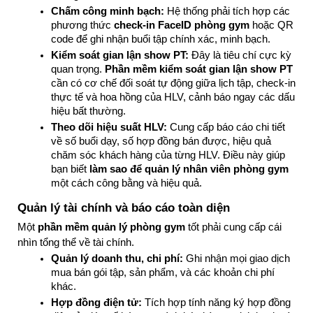
Chấm công minh bạch:
 Hệ thống phải tích hợp các 
phương thức 
check-in FaceID phòng gym
 hoặc QR 
code để ghi nhận buổi tập chính xác, minh bạch.
Kiểm soát gian lận show PT:
 Đây là tiêu chí cực kỳ 
quan trọng. 
Phần mềm kiểm soát gian lận show PT
cần có cơ chế đối soát tự động giữa lịch tập, check-in 
thực tế và hoa hồng của HLV, cảnh báo ngay các dấu 
hiệu bất thường.
Theo dõi hiệu suất HLV:
 Cung cấp báo cáo chi tiết 
về số buổi dạy, số hợp đồng bán được, hiệu quả 
chăm sóc khách hàng của từng HLV. Điều này giúp 
bạn biết 
làm sao để quản lý nhân viên phòng gym
một cách công bằng và hiệu quả.
Quản lý tài chính và báo cáo toàn diện
Một 
phần mềm quản lý phòng gym
 tốt phải cung cấp cái 
nhìn tổng thể về tài chính.
Quản lý doanh thu, chi phí:
 Ghi nhận mọi giao dịch 
mua bán gói tập, sản phẩm, và các khoản chi phí 
khác.
Hợp đồng điện tử:
 Tích hợp tính năng ký hợp đồng 