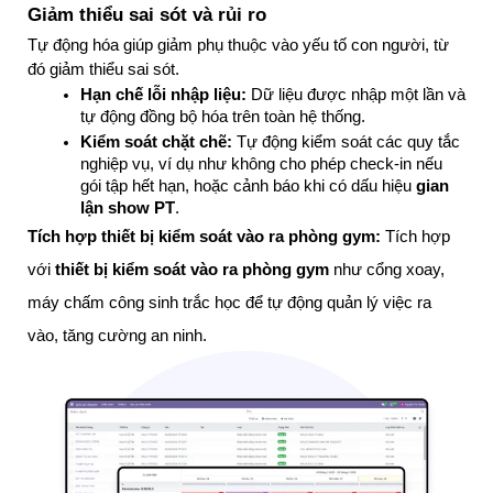
Giảm thiểu sai sót và rủi ro
Tự động hóa giúp giảm phụ thuộc vào yếu tố con người, từ 
đó giảm thiểu sai sót.
Hạn chế lỗi nhập liệu:
 Dữ liệu được nhập một lần và 
tự động đồng bộ hóa trên toàn hệ thống.
Kiểm soát chặt chẽ:
 Tự động kiểm soát các quy tắc 
nghiệp vụ, ví dụ như không cho phép check-in nếu 
gói tập hết hạn, hoặc cảnh báo khi có dấu hiệu 
gian 
lận show PT
.
Tích hợp thiết bị kiểm soát vào ra phòng gym:
Tích hợp
với
thiết bị kiểm soát vào ra phòng gym
như cổng xoay,
máy chấm công sinh trắc học để tự động quản lý việc ra
vào, tăng cường an ninh.