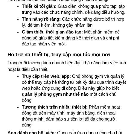
Thiết kế tối giản:
 Giao diện không quá phức tạp, tập 
trung vào các chức năng chính, dễ dàng điều hướng.
Tính năng rõ ràng:
 Các chức năng được bố trí hợp 
lý, dễ tìm kiếm, không gây nhầm lẫn.
Giảm thiểu thời gian đào tạo:
 Một phần mềm dễ 
dùng sẽ giúp tiết kiệm đáng kể thời gian và chi phí 
đào tạo nhân viên mới.
Hỗ trợ đa thiết bị, truy cập mọi lúc mọi nơi
Trong môi trường kinh doanh hiện đại, khả năng làm việc linh 
hoạt là điều cần thiết.
Truy cập trên web, app:
 Chủ phòng gym và quản lý 
có thể truy cập hệ thống từ bất kỳ đâu qua trình duyệt 
web hoặc ứng dụng di động. Điều này giúp họ biết 
quản lý phòng gym như thế nào
 một cách chủ 
động.
Tương thích trên nhiều thiết bị:
 Phần mềm hoạt 
động tốt trên máy tính, máy tính bảng, điện thoại 
thông minh, đảm bảo sự tiện lợi tối đa cho người 
dùng.
App dành cho hội viên:
Cung cấp ứng dụng riêng cho hội