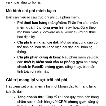
và khoản đầu tư bỏ ra.
Mô hình chi phí minh bạch
Bạn cần hiểu rõ cấu trúc chi phí của phần mềm.
Phí thuê bao hàng tháng/năm:
 Phần lớn các 
phần 
mềm quản lý phòng gym
 hiện nay hoạt động theo 
mô hình SaaS (Software as a Service) với phí thuê 
bao định kỳ.
Chi phí triển khai, cài đặt:
 Một số nhà cung cấp có 
thể tính phí ban đầu cho việc cài đặt, cấu hình hệ 
thống.
Chi phí phần cứng đi kèm:
 Nếu phần mềm yêu cầu 
các 
thiết bị kiểm soát vào ra phòng gym
 như máy 
check-in FaceID phòng gym
, cổng xoay, bạn cần 
tính toán chi phí này.
Giá trị mang lại vượt trội chi phí
Hãy xem xét phần mềm như một khoản đầu tư mang lại lợi 
ích lâu dài.
Tăng doanh thu:
 Giúp tối ưu hóa quy trình bán hàng, 
chăm sóc khách hàng với 
CRM phòng gym
, tăng tỷ 