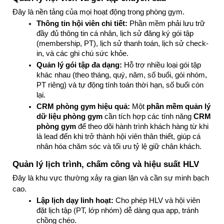
Đây là nền tảng của mọi hoạt động trong phòng gym.
Thông tin hội viên chi tiết:
 Phần mềm phải lưu trữ 
đầy đủ thông tin cá nhân, lịch sử đăng ký gói tập 
(membership, PT), lịch sử thanh toán, lịch sử check-
in, và các ghi chú sức khỏe.
Quản lý gói tập đa dạng:
 Hỗ trợ nhiều loại gói tập 
khác nhau (theo tháng, quý, năm, số buổi, gói nhóm, 
PT riêng) và tự động tính toán thời hạn, số buổi còn 
lại.
CRM phòng gym hiệu quả:
 Một 
phần mềm quản lý 
dữ liệu phòng gym
 cần tích hợp các tính năng 
CRM 
phòng gym
 để theo dõi hành trình khách hàng từ khi 
là lead đến khi trở thành hội viên thân thiết, giúp cá 
nhân hóa chăm sóc và tối ưu tỷ lệ giữ chân khách.
Quản lý lịch trình, chấm công và hiệu suất HLV
Đây là khu vực thường xảy ra gian lận và cần sự minh bạch 
cao.
Lập lịch dạy linh hoạt:
 Cho phép HLV và hội viên 
đặt lịch tập (PT, lớp nhóm) dễ dàng qua app, tránh 
chồng chéo.