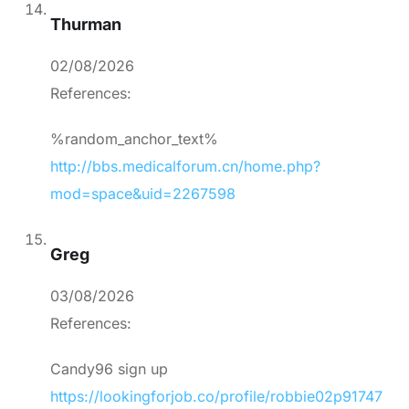
Thurman
02/08/2026
References:
%random_anchor_text%
http://bbs.medicalforum.cn/home.php?
mod=space&uid=2267598
Greg
03/08/2026
References:
Candy96 sign up
https://lookingforjob.co/profile/robbie02p91747