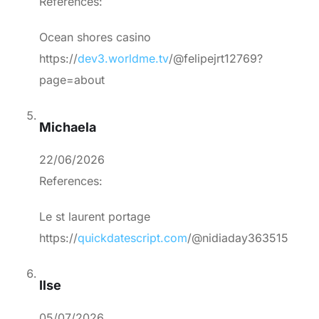
References:
Ocean shores casino
https://
dev3.worldme.tv
/@felipejrt12769?
page=about
Michaela
22/06/2026
References:
Le st laurent portage
https://
quickdatescript.com
/@nidiaday363515
Ilse
05/07/2026