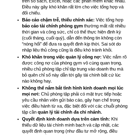
trên sổ sách, Excel, hoặc các phần mềm khác nhau. 
Điều này gây khó khăn rất lớn cho việc tổng hợp và 
đối chiếu.
Báo cáo chậm trễ, thiếu chính xác:
 Việc tổng hợp 
báo cáo tài chính phòng gym
 thường mất rất nhiều 
thời gian và công sức, chỉ có thể thực hiện định kỳ 
(cuối tháng, cuối quý), dẫn đến thông tin không còn 
“nóng hổi” để đưa ra quyết định kịp thời. Sai sót do 
nhập liệu thủ công cũng là điều khó tránh khỏi.
Khó khăn trong việc quản lý công nợ:
 Việc nắm rõ 
được công nợ của phòng gym vô cùng quan trọng, 
nhiều chủ phòng tập chỉ tập trung vào doanh thu mà 
bỏ quên chỉ số này dẫn tới gãy tài chính bất cứ lúc 
nào không hay.
Không thể nắm bắt tình hình kinh doanh mọi lúc 
mọi nơi:
 Chủ phòng tập phải có mặt trực tiếp hoặc 
yêu cầu nhân viên gửi báo cáo, gây hạn chế trong 
việc điều hành từ xa, đặc biệt đối với các chuỗi phòng 
tập cần 
quản lý tài chính đa chi nhánh. 
Quyết định kinh doanh dựa trên cảm tính:
 Khi 
thiếu dữ liệu tài chính minh bạch và cập nhật, các 
quyết định quan trọng (như đầu tư mở rộng, điều 