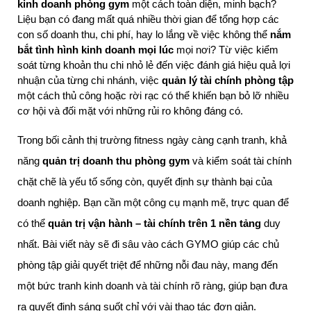
kinh doanh phòng gym
 một cách toàn diện, minh bạch? 
Liệu bạn có đang mất quá nhiều thời gian để tổng hợp các 
con số doanh thu, chi phí, hay lo lắng về việc không thể 
nắm 
bắt tình hình kinh doanh mọi lúc
 mọi nơi? Từ việc kiểm 
soát từng khoản thu chi nhỏ lẻ đến việc đánh giá hiệu quả lợi 
nhuận của từng chi nhánh, việc 
quản lý tài chính phòng tập 
một cách thủ công hoặc rời rạc có thể khiến bạn bỏ lỡ nhiều 
cơ hội và đối mặt với những rủi ro không đáng có.
Trong bối cảnh thị trường fitness ngày càng cạnh tranh, khả
năng
quản trị doanh thu phòng gym
và kiểm soát tài chính
chặt chẽ là yếu tố sống còn, quyết định sự thành bại của
doanh nghiệp. Bạn cần một công cụ mạnh mẽ, trực quan để
có thể
quản trị vận hành – tài chính trên 1 nền tảng
duy
nhất. Bài viết này sẽ đi sâu vào cách GYMO giúp các chủ
phòng tập giải quyết triệt để những nỗi đau này, mang đến
một bức tranh kinh doanh và tài chính rõ ràng, giúp bạn đưa
ra quyết định sáng suốt chỉ với vài thao tác đơn giản.