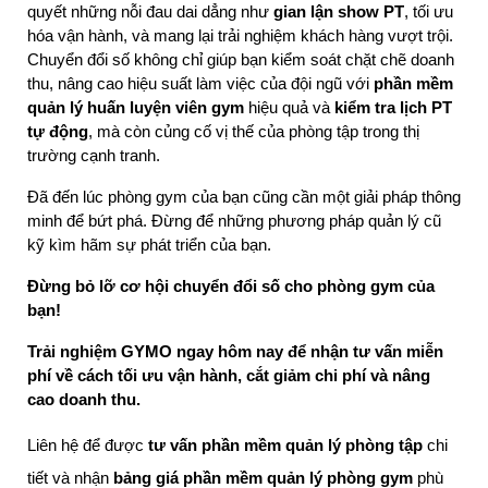
quyết những nỗi đau dai dẳng như 
gian lận show PT
, tối ưu 
hóa vận hành, và mang lại trải nghiệm khách hàng vượt trội. 
Chuyển đổi số không chỉ giúp bạn kiểm soát chặt chẽ doanh 
thu, nâng cao hiệu suất làm việc của đội ngũ với 
phần mềm 
quản lý huấn luyện viên gym
 hiệu quả và 
kiểm tra lịch PT 
tự động
, mà còn củng cố vị thế của phòng tập trong thị 
trường cạnh tranh.
Đã đến lúc phòng gym của bạn cũng cần một giải pháp thông 
minh để bứt phá. Đừng để những phương pháp quản lý cũ 
kỹ kìm hãm sự phát triển của bạn.
Đừng bỏ lỡ cơ hội chuyển đổi số cho phòng gym của 
bạn!
Trải nghiệm GYMO ngay hôm nay để nhận tư vấn miễn 
phí về cách tối ưu vận hành, cắt giảm chi phí và nâng 
cao doanh thu.
Liên hệ để được
tư vấn phần mềm quản lý phòng tập
chi
tiết và nhận
bảng giá phần mềm quản lý phòng gym
phù