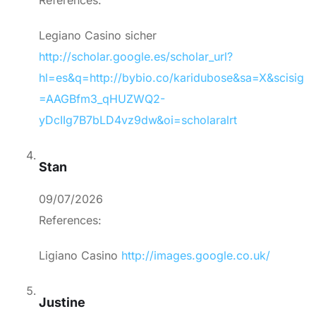
References:
Legiano Casino sicher
http://scholar.google.es/scholar_url?
hl=es&q=http://bybio.co/karidubose&sa=X&scisig
=AAGBfm3_qHUZWQ2-
yDcIIg7B7bLD4vz9dw&oi=scholaralrt
Stan
09/07/2026
References:
Ligiano Casino
http://images.google.co.uk/
Justine