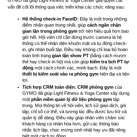
GYMO đã giúp Light Fitness & Yoga Center giải quyết các 
vấn đề cốt lõi thông qua việc triển khai các chức năng sau:
Hệ thống check-in FaceID:
 Đây là một trong những 
điểm nhấn quan trọng nhất, giúp 
cách ngăn chặn 
gian lận trong phòng gym
 trở nên hiệu quả hơn bao 
giờ hết. Hội viên chỉ cần đứng trước camera là hệ 
thống có thể nhận diện khuôn mặt và tự động check-
in, ghi nhận buổi tập. Điều này không chỉ loại bỏ hoàn 
toàn tình trạng 
gian lận show PT
 (bằng cách mượn 
thẻ hay check-in hộ) mà còn giúp 
kiểm tra lịch PT tự 
động
 một cách chính xác, minh bạch. Đây là một 
thiết bị kiểm soát vào ra phòng gym
 hiện đại và tiện 
lợi.
Tích hợp CRM toàn diện:
CRM phòng gym
 của 
GYMO đã giúp Light Fitness & Yoga Center xây dựng 
một 
phần mềm quản lý dữ liệu phòng gym
 tập 
trung. Mọi thông tin về hội viên, lịch sử giao dịch, gói 
tập, chỉ số cơ thể, và tương tác đều được lưu trữ và 
quản lý dễ dàng. Điều này giúp nhân viên chăm sóc 
khách hàng cá nhân hóa hơn, gửi các thông báo 
nhắc lịch tập, chúc mừng sinh nhật hay ưu đãi riêng 
biệt một cách tự động.