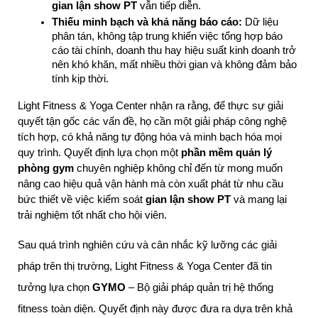
gian lận show PT
 vẫn tiếp diễn.
Thiếu minh bạch và khả năng báo cáo:
 Dữ liệu 
phân tán, không tập trung khiến việc tổng hợp báo 
cáo tài chính, doanh thu hay hiệu suất kinh doanh trở 
nên khó khăn, mất nhiều thời gian và không đảm bảo 
tính kịp thời.
Light Fitness & Yoga Center nhận ra rằng, để thực sự giải 
quyết tận gốc các vấn đề, họ cần một giải pháp công nghệ 
tích hợp, có khả năng tự động hóa và minh bạch hóa mọi 
quy trình. Quyết định lựa chọn một 
phần mềm quản lý 
phòng gym
 chuyên nghiệp không chỉ đến từ mong muốn 
nâng cao hiệu quả vận hành mà còn xuất phát từ nhu cầu 
bức thiết về việc kiểm soát 
gian lận show PT
 và mang lại 
trải nghiệm tốt nhất cho hội viên.
Sau quá trình nghiên cứu và cân nhắc kỹ lưỡng các giải
pháp trên thị trường, Light Fitness & Yoga Center đã tin
tưởng lựa chọn
GYMO
– Bộ giải pháp quản trị hệ thống
fitness toàn diện. Quyết định này được đưa ra dựa trên khả