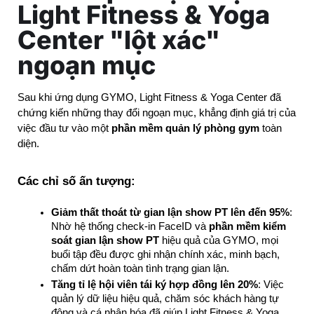
Light Fitness & Yoga
Center "lột xác"
ngoạn mục
Sau khi ứng dụng GYMO, Light Fitness & Yoga Center đã 
chứng kiến những thay đổi ngoạn mục, khẳng định giá trị của 
việc đầu tư vào một 
phần mềm quản lý phòng gym
 toàn 
diện.
Các chỉ số ấn tượng:
Giảm thất thoát từ gian lận show PT lên đến 95%
: 
Nhờ hệ thống check-in FaceID và 
phần mềm kiểm 
soát gian lận show PT
 hiệu quả của GYMO, mọi 
buổi tập đều được ghi nhận chính xác, minh bạch, 
chấm dứt hoàn toàn tình trạng gian lận.
Tăng tỉ lệ hội viên tái ký hợp đồng lên 20%
: Việc 
quản lý dữ liệu hiệu quả, chăm sóc khách hàng tự 
động và cá nhân hóa đã giúp Light Fitness & Yoga 