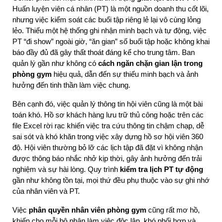
Huấn luyện viên cá nhân (PT) là một nguồn doanh thu cốt lõi, 
nhưng việc kiểm soát các buổi tập riêng lẻ lại vô cùng lỏng 
lẻo. Thiếu một hệ thống ghi nhận minh bạch và tự động, việc 
PT “đi show” ngoài giờ, “ăn gian” số buổi tập hoặc không khai 
báo đầy đủ đã gây thất thoát đáng kể cho trung tâm. Ban 
quản lý gần như không có 
cách ngăn chặn gian lận trong 
phòng gym
 hiệu quả, dẫn đến sự thiếu minh bạch và ảnh 
hưởng đến tinh thần làm việc chung.
Bên cạnh đó, việc quản lý thông tin hội viên cũng là một bài 
toán khó. Hồ sơ khách hàng lưu trữ thủ công hoặc trên các 
file Excel rời rạc khiến việc tra cứu thông tin chậm chạp, dễ 
sai sót và khó khăn trong việc xây dựng hồ sơ hội viên 360 
độ. Hội viên thường bỏ lỡ các lịch tập đã đặt vì không nhận 
được thông báo nhắc nhở kịp thời, gây ảnh hưởng đến trải 
nghiệm và sự hài lòng. Quy trình 
kiểm tra lịch PT tự động
gần như không tồn tại, mọi thứ đều phụ thuộc vào sự ghi nhớ 
của nhân viên và PT.
Việc 
phân quyền nhân viên phòng gym
 cũng rất mơ hồ, 
khiến cho mỗi bộ phận làm việc độc lập, khó phối hợp và 