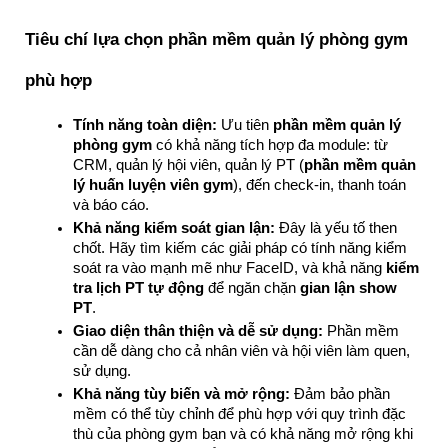
Tiêu chí lựa chọn phần mềm quản lý phòng gym 
phù hợp
Tính năng toàn diện:
 Ưu tiên 
phần mềm quản lý 
phòng gym
 có khả năng tích hợp đa module: từ 
CRM, quản lý hội viên, quản lý PT (
phần mềm quản 
lý huấn luyện viên gym
), đến check-in, thanh toán 
và báo cáo.
Khả năng kiểm soát gian lận:
 Đây là yếu tố then 
chốt. Hãy tìm kiếm các giải pháp có tính năng kiểm 
soát ra vào mạnh mẽ như FaceID, và khả năng 
kiểm 
tra lịch PT tự động
 để ngăn chặn 
gian lận show 
PT
.
Giao diện thân thiện và dễ sử dụng:
 Phần mềm 
cần dễ dàng cho cả nhân viên và hội viên làm quen, 
sử dụng.
Khả năng tùy biến và mở rộng:
 Đảm bảo phần 
mềm có thể tùy chỉnh để phù hợp với quy trình đặc 
thù của phòng gym bạn và có khả năng mở rộng khi 