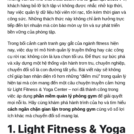
khách hàng bỏ lỡ lịch tập vì không được nhắc nhở kịp thời, 
hay việc quản lý dữ liệu hội viên rời rạc, tốn kém thời gian và 
công sức. Những thách thức này không chỉ ảnh hưởng trực 
tiếp đến lợi nhuận mà còn bào mòn uy tín và sự phát triển 
bền vững của phòng tập.
Trong bối cảnh cạnh tranh gay gắt của ngành fitness hiện
nay, việc duy trì mô hình quản lý truyền thống hay các công
cụ rời rạc không còn là lựa chọn tối ưu. Để thực sự bức phá
và xây dựng một hệ thống vận hành trơn tru, chuyên nghiệp,
chuyển đổi số là con đường tất yếu. Bài viết này sẽ không
chỉ giúp bạn nhận diện rõ hơn những “điểm mù” trong quản lý
hiện tại mà còn mang đến một câu chuyện truyền cảm hứng
từ Light Fitness & Yoga Center – nơi đã thành công trong
việc áp dụng
phần mềm quản lý phòng gym
để giải quyết
mọi nỗi lo. Hãy cùng khám phá hành trình của họ và tìm hiểu
cách ngăn chặn gian lận trong phòng gym
cùng vô số lợi
ích khác mà chuyển đổi số mang lại.
1. Light Fitness & Yoga