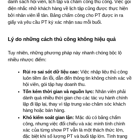
danh sách hội viên, lịch tập và chấm công thủ công. Việc gọi 
điện nhắc nhở khách hàng về lịch tập cũng được thực hiện 
bởi nhân viên lễ tân. Bảng chấm công cho PT được in ra 
giấy và yêu cầu PT ký xác nhận sau mỗi buổi.
Lý do những cách thủ công không hiệu quả
Tuy nhiên, những phương pháp này nhanh chóng bộc lộ 
nhiều nhược điểm:
Rủi ro sai sót dữ liệu cao:
 Việc nhập liệu thủ công 
luôn tiềm ẩn lỗi, dẫn đến thông tin không chính xác về 
hội viên, gói tập hay doanh thu.
Tốn kém thời gian và nguồn lực:
 Nhân viên phải 
dành quá nhiều thời gian cho các tác vụ hành chính 
lặp đi lặp lại, thay vì tập trung vào chăm sóc khách 
hàng hoặc bán hàng.
Khó kiểm soát gian lận:
 Mặc dù có bảng chấm 
công, nhưng việc đối chiếu và xác minh tính chính 
xác của từng show PT vẫn là một thách thức lớn, 
đặc biệt khi số lượng PT và buổi tập lớn. Tình trạng 